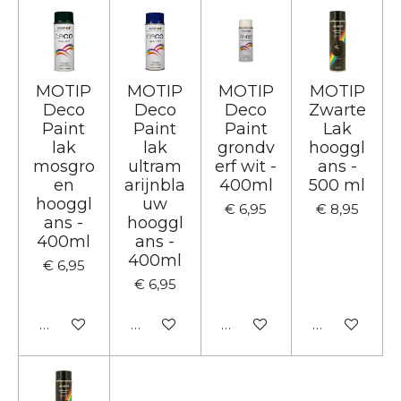
MOTIP
MOTIP
MOTIP
MOTIP
Deco
Deco
Deco
Zwarte
Paint
Paint
Paint
Lak
lak
lak
grondv
hooggl
mosgro
ultram
erf wit -
ans -
en
arijnbla
400ml
500 ml
hooggl
uw
€ 6,95
€ 8,95
ans -
hooggl
400ml
ans -
400ml
€ 6,95
€ 6,95
In winkelwagen
In winkelwagen
In winkelwagen
In winkelwa