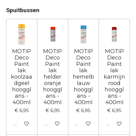
Spuitbussen
MOTIP
MOTIP
MOTIP
MOTIP
Deco
Deco
Deco
Deco
Paint
Paint
Paint
Paint
lak
lak
lak
lak
koolzaa
helder
hemelb
karmijn
dgeel
oranje
lauw
rood
hooggl
hooggl
hooggl
hooggl
ans -
ans -
ans -
ans -
400ml
400ml
400ml
400ml
€ 6,95
€ 6,95
€ 6,95
€ 6,95
In winkelwagen
In winkelwagen
In winkelwagen
In winkelwa