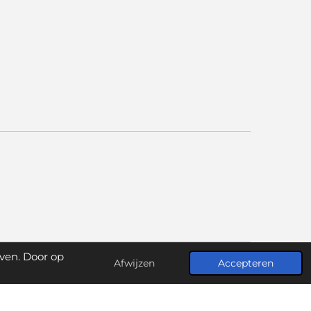
ven. Door op
Afwijzen
Accepteren
Powered by
JouwWeb