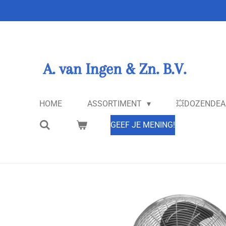
Ga
direct
naar
de
hoofdinhoud
HOME
ASSORTIMENT
💥DOZENDEA
GEEF JE MENING!