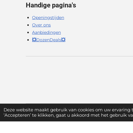
Handige pagina's
Openingstijden
Over ons
Aanbiedingen
💥
DozenDeals
💥
Deze website maakt gebruik van cookies om uw ervaring 
‘Accepteren’ te klikken, gaat u akkoord met het gebruik van
© 2026 A. van Ingen -
Algemene voorwaarden -
Pri