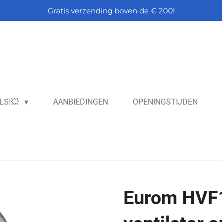
Gratis verzending boven de € 200!
LS!💥
AANBIEDINGEN
OPENINGSTIJDEN
Eurom HVF1