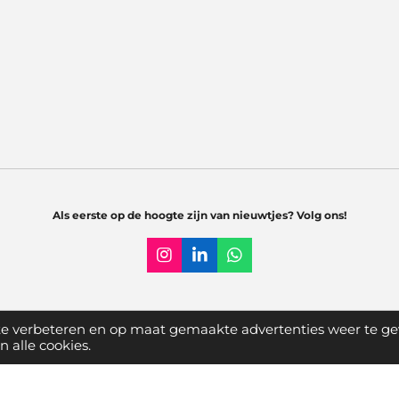
Als eerste op de hoogte zijn van nieuwtjes? Volg ons!
I
L
W
n
i
h
s
n
a
t
k
t
a
e
s
te verbeteren en op maat gemaakte advertenties weer te ge
g
d
A
 alle cookies.
vacy verklaring
r
I
p
a
n
p
m