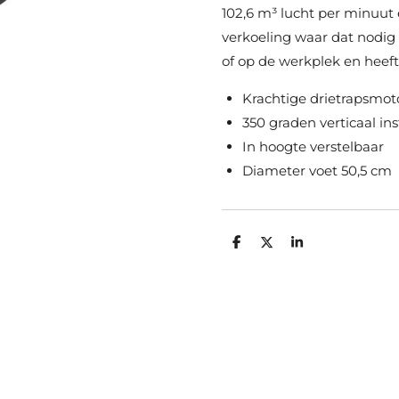
102,6 m³ lucht per minuu
verkoeling waar dat nodig 
of op de werkplek en heeft
Krachtige drietrapsmot
350 graden verticaal in
In hoogte verstelbaar
Diameter voet 50,5 cm
D
D
S
e
e
h
l
e
a
e
l
r
n
e